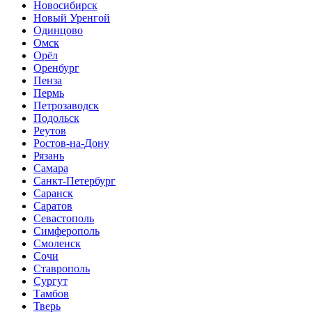
Новосибирск
Новый Уренгой
Одинцово
Омск
Орёл
Оренбург
Пенза
Пермь
Петрозаводск
Подольск
Реутов
Ростов-на-Дону
Рязань
Самара
Санкт-Петербург
Саранск
Саратов
Севастополь
Симферополь
Смоленск
Сочи
Ставрополь
Сургут
Тамбов
Тверь