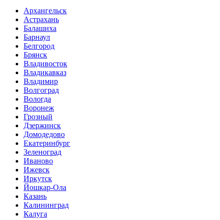
Архангельск
Астрахань
Балашиха
Барнаул
Белгород
Брянск
Владивосток
Владикавказ
Владимир
Волгоград
Вологда
Воронеж
Грозный
Дзержинск
Домодедово
Екатеринбург
Зеленоград
Иваново
Ижевск
Иркутск
Йошкар-Ола
Казань
Калининград
Калуга