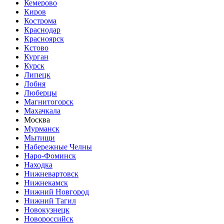
Кемерово
Киров
Кострома
Краснодар
Красноярск
Кстово
Курган
Курск
Липецк
Лобня
Люберцы
Магнитогорск
Махачкала
Москва
Мурманск
Мытищи
Набережные Челны
Наро-Фоминск
Находка
Нижневартовск
Нижнекамск
Нижний Новгород
Нижний Тагил
Новокузнецк
Новороссийск