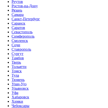
Реутов
Ростов-на-Дону
Рязань
Самара
Санкт-Петербург
Саранск
Саратов
Севастополь
Симферополь
Смоленск
Сочи
Ставрополь
Сургут
Тамбов
Тверь
Тольятти
Томск
Тула
Тюмень
Улан-Удэ
Ульяновск
Уфа
Хабаровск
Химки
Чебоксары