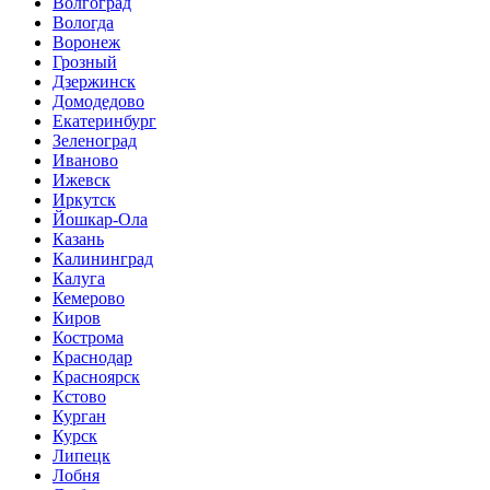
Волгоград
Вологда
Воронеж
Грозный
Дзержинск
Домодедово
Екатеринбург
Зеленоград
Иваново
Ижевск
Иркутск
Йошкар-Ола
Казань
Калининград
Калуга
Кемерово
Киров
Кострома
Краснодар
Красноярск
Кстово
Курган
Курск
Липецк
Лобня