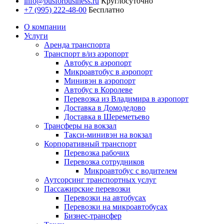
info@busforbusiness.ru
Круглосуточно
+7 (995) 222-48-00
Бесплатно
О компании
Услуги
Аренда транспорта
Транспорт в/из аэропорт
Автобус в аэропорт
Микроавтобус в аэропорт
Минивэн в аэропорт
Автобус в Королеве
Перевозка из Владимира в аэропорт
Доставка в Домодедово
Доставка в Шереметьево
Трансферы на вокзал
Такси-минивэн на вокзал
Корпоративный транспорт
Перевозка рабочих
Перевозка сотрудников
Микроавтобус с водителем
Аутсорсинг транспортных услуг
Пассажирские перевозки
Перевозки на автобусах
Перевозки на микроавтобусах
Бизнес-трансфер