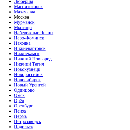
Люберцы
Магнитогорск
Махачкала
Москва
Мурманск
Мытищи
Набережные Челны
Наро-Фоминск
Находка
Нижневартовск
Нижнекамск
Нижний Новгород
Нижний Тагил
Новокузнецк
Новороссийск
Новосибирск
Новый Уренгой
Одинцово
Омск
Орёл
Оренбург
Пенза
Пермь
Петрозаводск
Подольск