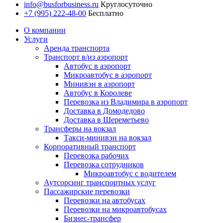
info@busforbusiness.ru
Круглосуточно
+7 (995) 222-48-00
Бесплатно
О компании
Услуги
Аренда транспорта
Транспорт в/из аэропорт
Автобус в аэропорт
Микроавтобус в аэропорт
Минивэн в аэропорт
Автобус в Королеве
Перевозка из Владимира в аэропорт
Доставка в Домодедово
Доставка в Шереметьево
Трансферы на вокзал
Такси-минивэн на вокзал
Корпоративный транспорт
Перевозка рабочих
Перевозка сотрудников
Микроавтобус с водителем
Аутсорсинг транспортных услуг
Пассажирские перевозки
Перевозки на автобусах
Перевозки на микроавтобусах
Бизнес-трансфер