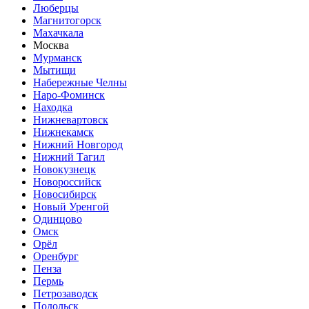
Люберцы
Магнитогорск
Махачкала
Москва
Мурманск
Мытищи
Набережные Челны
Наро-Фоминск
Находка
Нижневартовск
Нижнекамск
Нижний Новгород
Нижний Тагил
Новокузнецк
Новороссийск
Новосибирск
Новый Уренгой
Одинцово
Омск
Орёл
Оренбург
Пенза
Пермь
Петрозаводск
Подольск