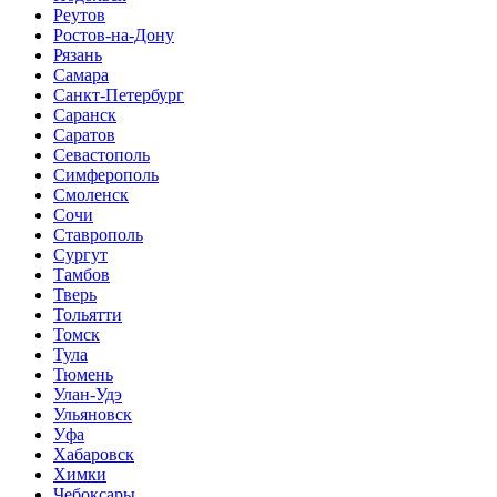
Реутов
Ростов-на-Дону
Рязань
Самара
Санкт-Петербург
Саранск
Саратов
Севастополь
Симферополь
Смоленск
Сочи
Ставрополь
Сургут
Тамбов
Тверь
Тольятти
Томск
Тула
Тюмень
Улан-Удэ
Ульяновск
Уфа
Хабаровск
Химки
Чебоксары