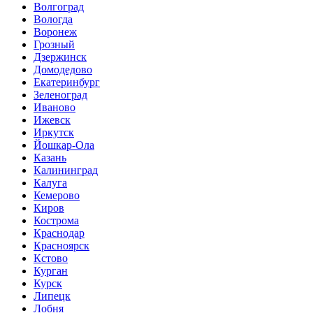
Волгоград
Вологда
Воронеж
Грозный
Дзержинск
Домодедово
Екатеринбург
Зеленоград
Иваново
Ижевск
Иркутск
Йошкар-Ола
Казань
Калининград
Калуга
Кемерово
Киров
Кострома
Краснодар
Красноярск
Кстово
Курган
Курск
Липецк
Лобня