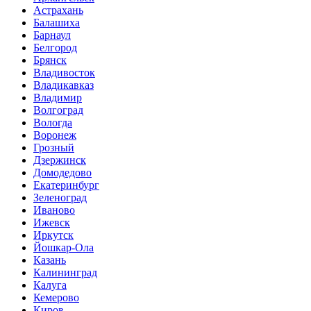
Астрахань
Балашиха
Барнаул
Белгород
Брянск
Владивосток
Владикавказ
Владимир
Волгоград
Вологда
Воронеж
Грозный
Дзержинск
Домодедово
Екатеринбург
Зеленоград
Иваново
Ижевск
Иркутск
Йошкар-Ола
Казань
Калининград
Калуга
Кемерово
Киров