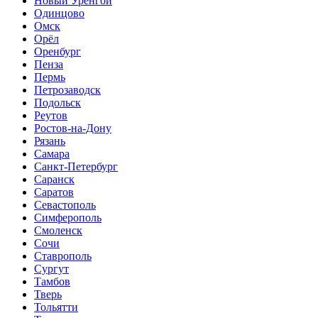
Новый Уренгой
Одинцово
Омск
Орёл
Оренбург
Пенза
Пермь
Петрозаводск
Подольск
Реутов
Ростов-на-Дону
Рязань
Самара
Санкт-Петербург
Саранск
Саратов
Севастополь
Симферополь
Смоленск
Сочи
Ставрополь
Сургут
Тамбов
Тверь
Тольятти