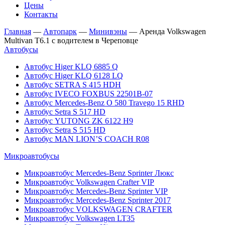
Цены
Контакты
Главная
—
Автопарк
—
Минивэны
—
Аренда Volkswagen
Multivan T6.1 с водителем в Череповце
Автобусы
Автобус Higer KLQ 6885 Q
Автобус Higer KLQ 6128 LQ
Автобус SETRA S 415 HDH
Автобус IVECO FOXBUS 22501В-07
Автобус Mercedes-Benz O 580 Travego 15 RHD
Автобус Setra S 517 HD
Автобус YUTONG ZK 6122 H9
Автобус Setra S 515 HD
Автобус MAN LION’S COACH R08
Микроавтобусы
Микроавтобус Mercedes-Benz Sprinter Люкс
Микроавтобус Volkswagen Crafter VIP
Микроавтобус Mercedes-Benz Sprinter VIP
Микроавтобус Mercedes-Benz Sprinter 2017
Микроавтобус VOLKSWAGEN CRAFTER
Микроавтобус Volkswagen LT35