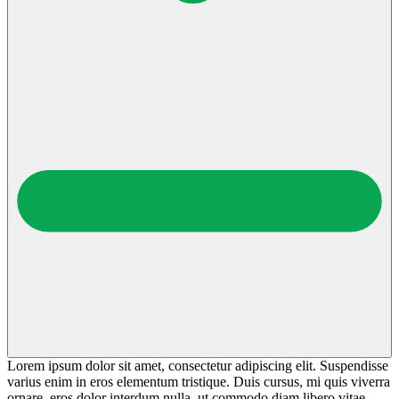
Lorem ipsum dolor sit amet, consectetur adipiscing elit. Suspendisse
varius enim in eros elementum tristique. Duis cursus, mi quis viverra
ornare, eros dolor interdum nulla, ut commodo diam libero vitae