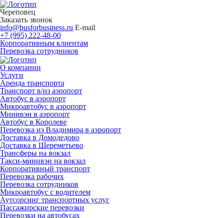
Череповец
Заказать звонок
info@busforbusiness.ru
E-mail
+7 (995) 222-48-00
Корпоративным клиентам
Перевозка сотрудников
О компании
Услуги
Аренда транспорта
Транспорт в/из аэропорт
Автобус в аэропорт
Микроавтобус в аэропорт
Минивэн в аэропорт
Автобус в Королеве
Перевозка из Владимира в аэропорт
Доставка в Домодедово
Доставка в Шереметьево
Трансферы на вокзал
Такси-минивэн на вокзал
Корпоративный транспорт
Перевозка рабочих
Перевозка сотрудников
Микроавтобус с водителем
Аутсорсинг транспортных услуг
Пассажирские перевозки
Перевозки на автобусах