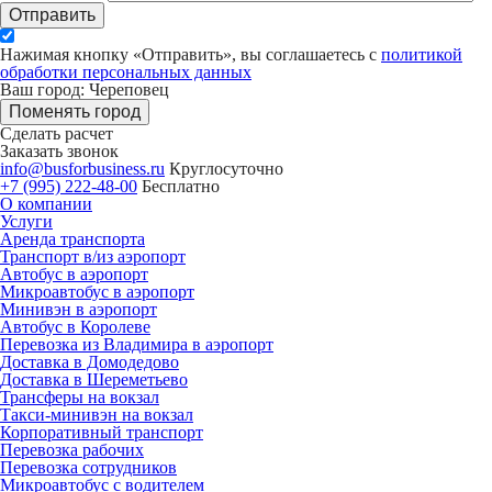
Отправить
Нажимая кнопку «Отправить», вы соглашаетесь с
политикой
обработки персональных данных
Ваш город: Череповец
Поменять город
Сделать расчет
Заказать звонок
info@busforbusiness.ru
Круглосуточно
+7 (995) 222-48-00
Бесплатно
О компании
Услуги
Аренда транспорта
Транспорт в/из аэропорт
Автобус в аэропорт
Микроавтобус в аэропорт
Минивэн в аэропорт
Автобус в Королеве
Перевозка из Владимира в аэропорт
Доставка в Домодедово
Доставка в Шереметьево
Трансферы на вокзал
Такси-минивэн на вокзал
Корпоративный транспорт
Перевозка рабочих
Перевозка сотрудников
Микроавтобус с водителем