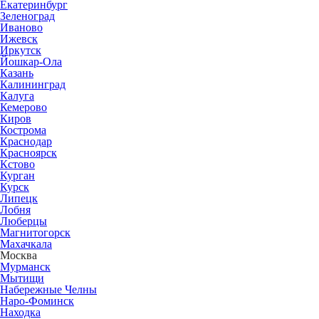
Екатеринбург
Зеленоград
Иваново
Ижевск
Иркутск
Йошкар-Ола
Казань
Калининград
Калуга
Кемерово
Киров
Кострома
Краснодар
Красноярск
Кстово
Курган
Курск
Липецк
Лобня
Люберцы
Магнитогорск
Махачкала
Москва
Мурманск
Мытищи
Набережные Челны
Наро-Фоминск
Находка