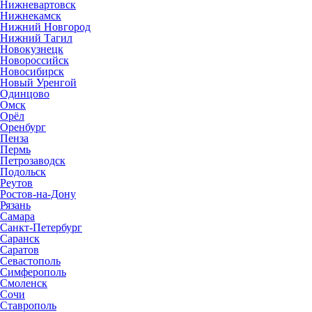
Нижневартовск
Нижнекамск
Нижний Новгород
Нижний Тагил
Новокузнецк
Новороссийск
Новосибирск
Новый Уренгой
Одинцово
Омск
Орёл
Оренбург
Пенза
Пермь
Петрозаводск
Подольск
Реутов
Ростов-на-Дону
Рязань
Самара
Санкт-Петербург
Саранск
Саратов
Севастополь
Симферополь
Смоленск
Сочи
Ставрополь