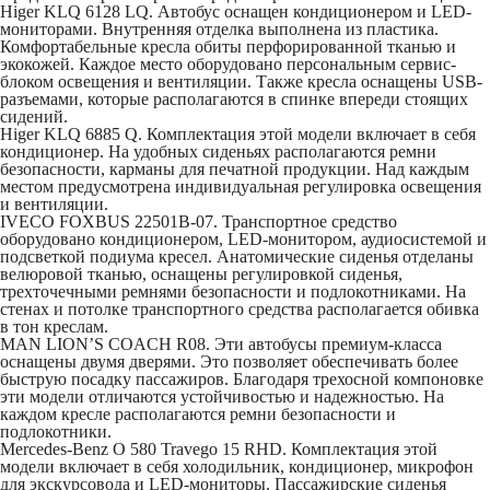
Higer KLQ 6128 LQ
. Автобус оснащен кондиционером и LED-
мониторами. Внутренняя отделка выполнена из пластика.
Комфортабельные кресла обиты перфорированной тканью и
экокожей. Каждое место оборудовано персональным сервис-
блоком освещения и вентиляции. Также кресла оснащены USB-
разъемами, которые располагаются в спинке впереди стоящих
сидений.
Higer KLQ 6885 Q
. Комплектация этой модели включает в себя
кондиционер. На удобных сиденьях располагаются ремни
безопасности, карманы для печатной продукции. Над каждым
местом предусмотрена индивидуальная регулировка освещения
и вентиляции.
IVECO FOXBUS 22501В-07
. Транспортное средство
оборудовано кондиционером, LED-монитором, аудиосистемой и
подсветкой подиума кресел. Анатомические сиденья отделаны
велюровой тканью, оснащены регулировкой сиденья,
трехточечными ремнями безопасности и подлокотниками. На
стенах и потолке транспортного средства располагается обивка
в тон креслам.
MAN LION’S COACH R08
. Эти автобусы премиум-класса
оснащены двумя дверями. Это позволяет обеспечивать более
быструю посадку пассажиров. Благодаря трехосной компоновке
эти модели отличаются устойчивостью и надежностью. На
каждом кресле располагаются ремни безопасности и
подлокотники.
Mercedes-Benz O 580 Travego 15 RHD
. Комплектация этой
модели включает в себя холодильник, кондиционер, микрофон
для экскурсовода и LED-мониторы. Пассажирские сиденья