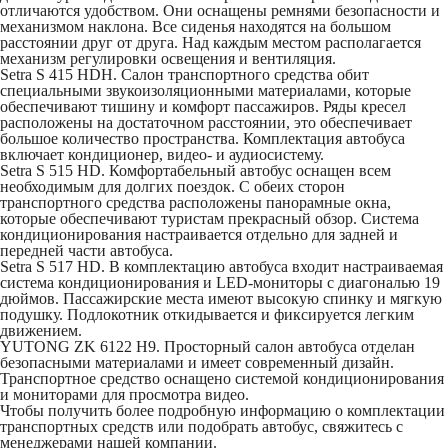
отличаются удобством. Они оснащены ремнями безопасности и
механизмом наклона. Все сиденья находятся на большом
расстоянии друг от друга. Над каждым местом располагается
механизм регулировки освещения и вентиляция.
Setra S 415 HDH
. Салон транспортного средства обит
специальными звукоизоляционными материалами, которые
обеспечивают тишину и комфорт пассажиров. Ряды кресел
расположены на достаточном расстоянии, это обеспечивает
большое количество пространства. Комплектация автобуса
включает кондиционер, видео- и аудиосистему.
Setra S 515 HD
. Комфортабельный автобус оснащен всем
необходимым для долгих поездок. С обеих сторон
транспортного средства расположены панорамные окна,
которые обеспечивают туристам прекрасный обзор. Система
кондиционирования настраивается отдельно для задней и
передней части автобуса.
Setra S 517 HD
. В комплектацию автобуса входит настраиваемая
система кондиционирования и LED-мониторы с диагональю 19
дюймов. Пассажирские места имеют высокую спинку и мягкую
подушку. Подлокотник откидывается и фиксируется легким
движением.
YUTONG ZK 6122 H9
. Просторный салон автобуса отделан
безопасными материалами и имеет современный дизайн.
Транспортное средство оснащено системой кондиционирования
и мониторами для просмотра видео.
Чтобы получить более подробную информацию о комплектации
транспортных средств или подобрать автобус, свяжитесь с
менеджерами нашей компании.